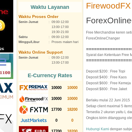
FirewoodFX
Waktu Layanan
Waktu Proses Order
ForexOnlin
Senin-Jumat
:
09:00-12:00
13:00-17:00
19:30-21:00
Free Merchandise keren seti
Sabtu
:
09:00-12:00
ForexOnlineChanger
Minggu/Libur
:
Proses malam hari
=================
Waktu Online Support
Syarat dan Ketentuan Free 
Senin-Jumat
:
09:00-12:00
=================
13:00-17:00
Deposit $200 : Free Topi
E-Currency Rates
Deposit $400 : Free Kaos
Deposit $600 : Free Kemeja
10000
10000
Deposit $800 : Free Jaket
10000
10000
Berlaku mulai 22 Juni 2015
Setiap client maximal 5 item
17700
18200
Tersedia 2 ukuran yaitu L d
Ongkos kirim ditanggung ol
0
0
Hubungi Kami
dengan subje
17700
18200