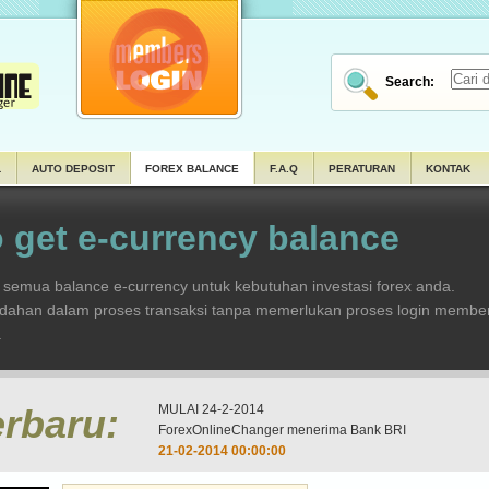
Search:
L
AUTO DEPOSIT
FOREX BALANCE
F.A.Q
PERATURAN
KONTAK
 get e-currency balance
emua balance e-currency untuk kebutuhan investasi forex anda.
udahan dalam proses transaksi tanpa memerlukan proses login member
.
erbaru:
MULAI 24-2-2014
ForexOnlineChanger menerima Bank BRI
21-02-2014 00:00:00