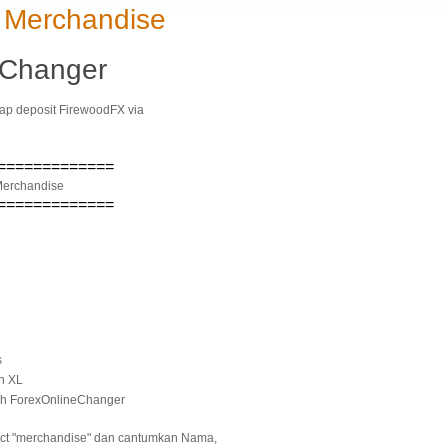
 Merchandise
eChanger
ap deposit FirewoodFX via
=============
Merchandise
=============
s
an XL
eh ForexOnlineChanger
ct "merchandise" dan cantumkan Nama,