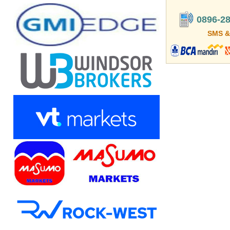
0896-28
SMS &