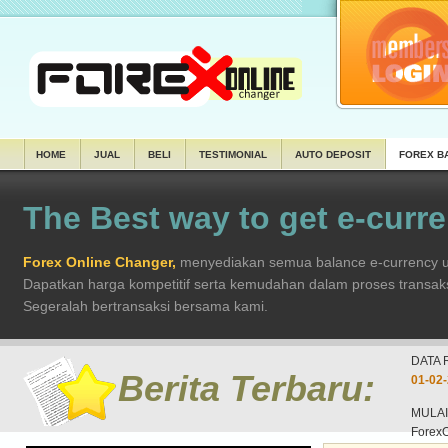
HOME
JUAL
BELI
TESTIMONIAL
AUTO DEPOSIT
FOREX B
The Best way to get e-curr
Forex Online Changer,
menyediakan semua balance e-currency un
Dapatkan harga kompetitif serta kemudahan dalam proses transak
MULAI
DATA 
Segeralah bertransaksi bersama kami.
DATA 
01-02-
Berita Terbaru:
MULAI
Forex
21-02-