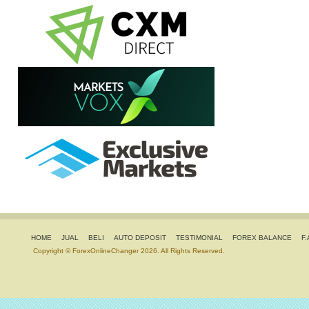
HOME
JUAL
BELI
AUTO DEPOSIT
TESTIMONIAL
FOREX BALANCE
F.
Copyright © ForexOnlineChanger 2026. All Rights Reserved.