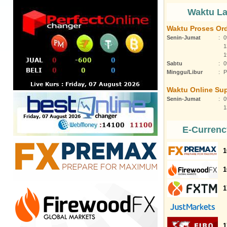
Waktu L
Waktu Proses Or
Senin-Jumat
:
0
1
1
Sabtu
:
0
Minggu/Libur
:
P
Waktu Online Su
Senin-Jumat
:
0
1
E-Currenc
1
1
1
1